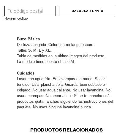
ENTREGAS AL CP
CAMBIAR CP
CALCULAR ENVÍO
No sé mi código
Buzo Básico
De friza abrigada. Color gris melange oscuro.
Talles S, M, L y XL.
Tabla de medidas en la última imagen del producto.
La modelo tiene puesto el talle M.
Cuidados:
Lavar con agua fría. En lavaropas o a mano. Secar 
tendido. Usar plancha tibia. Guardar bien doblado o 
colgado. No usar agua caliente. No usar lavandina. No 
usar secaropas. No secar al sol. Si se te mancha usá 
productos quitamanchas siguiendo las instrucciones del 
paquete. No uses ninguna lavandina nunca.
PRODUCTOS RELACIONADOS