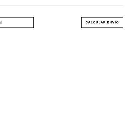
P
CAMBIAR CP
CALCULAR ENVÍO