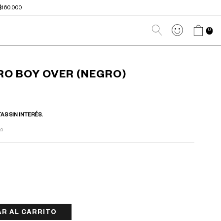
$160.000
0
O BOY OVER (NEGRO)
TAS SIN INTERÉS.
go
L