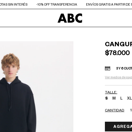
UOTAS SIN INTERÉS
-10% OFF TRANSFERENCIA
ENVÍOS GRATIS A PARTIR DE 
CANGUR
$78.000
3 Y 6 CUO
Ver medios de pa
TALLE:
S
M
L
X
CANTIDAD