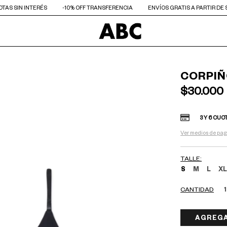
UOTAS SIN INTERÉS
-10% OFF TRANSFERENCIA
ENVÍOS GRATIS A PARTIR DE 
CORPIÑ
$30.000
3 Y 6 CUO
Ver medios de pa
TALLE:
S
M
L
X
CANTIDAD