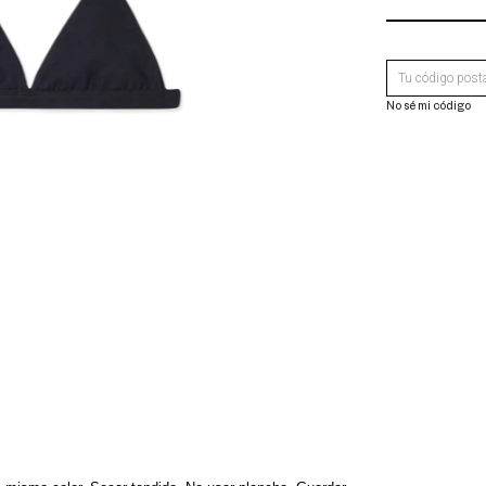
ENTREGAS AL C
No sé mi código