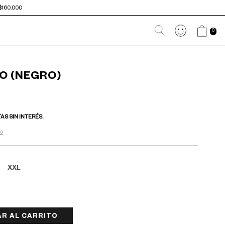
$160.000
0
O (NEGRO)
TAS SIN INTERÉS.
go
L
XXL