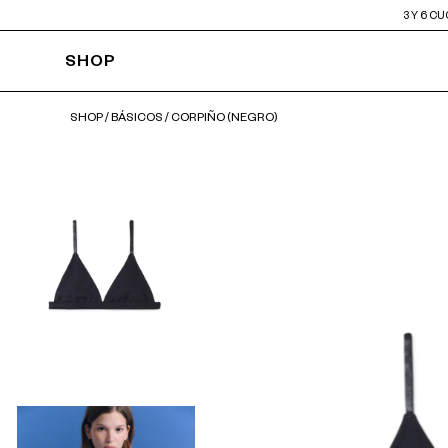
3 Y 6 C
SHOP
SHOP
/
BÁSICOS
/
CORPIÑO (NEGRO)