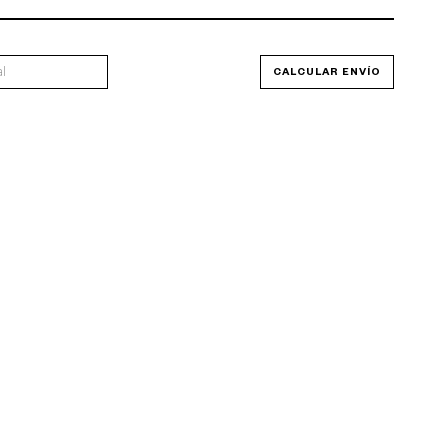
P
CAMBIAR CP
CALCULAR ENVÍO