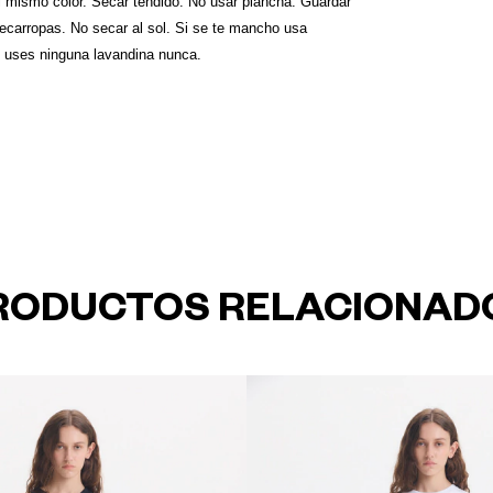
 mismo color. Secar tendido. No usar plancha. Guardar
secarropas. No secar al sol. Si se te mancho usa
o uses ninguna lavandina nunca.
RODUCTOS RELACIONAD